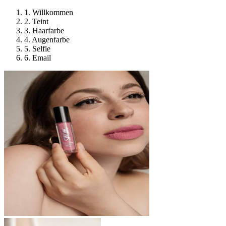
1
.
Willkommen
2
.
Teint
3
.
Haarfarbe
4
.
Augenfarbe
5
.
Selfie
6
.
Email